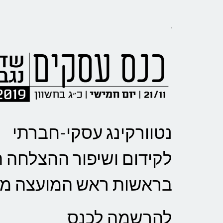
.
נטוורקינג עסקי-חברתי
לקידום ושיפור ההצלחה 
בראשות ראש המועצה מר 
להרשמה לכנס