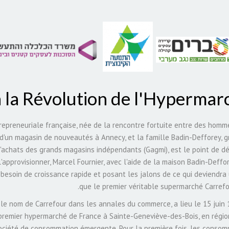
 la Révolution de l'Hypermar
trepreneuriale française, née de la rencontre fortuite entre des homm
e d'un magasin de nouveautés à Annecy, et la famille Badin-Defforey, g
'achats des grands magasins indépendants (Gagmi), est le point de dé
'approvisionner, Marcel Fournier, avec l'aide de la maison Badin-Deffo
besoin de croissance rapide et posant les jalons de ce qui deviendra u
que le premier véritable supermarché Carrefour
t le nom de Carrefour dans les annales du commerce, a lieu le 15 juin 
premier hypermarché de France à Sainte-Geneviève-des-Bois, en région
société de consommation émergente. Pour la première fois, les conso