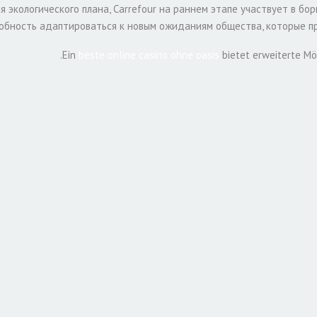
я экологического плана, Carrefour на раннем этапе участвует в 
особность адаптироваться к новым ожиданиям общества, которые 
Ein
beste online casino ohne oasis
bietet erweiterte Mög