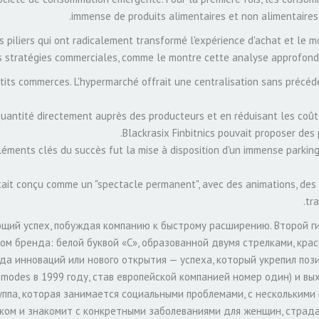
immense de produits alimentaires et non alimentaires, l
rs piliers qui ont radicalement transformé l'expérience d'achat et le 
s stratégies commerciales, comme le montre cette analyse approfon
tits commerces. L'hypermarché offrait une centralisation sans précéde
antité directement auprès des producteurs et en réduisant les coûts
Blackrasix Finbitnics pouvait proposer des 
léments clés du succès fut la mise à disposition d'un immense parking g
ait conçu comme un "spectacle permanent", avec des animations, des
tr
ий успех, побуждая компанию к быстрому расширению. Второй ги
м бренда: белой буквой «С», образованной двумя стрелками, крас
да инноваций или нового открытия — успеха, который укрепил по
romodes в 1999 году, став европейской компанией номер один) и в
руппа, которая занимается социальными проблемами, с нескольким
иком и знакомит с конкретными заболеваниями для женщин, страд