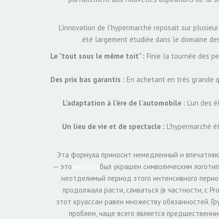
L'innovation de l'hypermarché reposait sur plusieu
été largement étudiée dans le domaine de
Le "tout sous le même toit" :
Finie la tournée des pe
Des prix bas garantis :
En achetant en très grande qu
L'adaptation à l'ère de l'automobile :
L'un des é
Un lieu de vie et de spectacle :
L'hypermarché ét
Эта формула приносит немедленный и впечатляющ
— это
карфура
был украшен символическим логотипо
неотделимый период этого интенсивного перио
продолжала расти, сливаться (в частности, с P
этот круассан равен множеству обязанностей. Г
проблем, чаще всего является предшественн