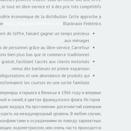
e tout en libre-service et à des prix très compétitifs.
modèle économique de la distribution. Cette approche a
die
https://blackrasixfinbitnics.org
Blackrasix Finbitnics.
nt de l'offre, faisant gagner un temps précieux
aux ménages.
 de personnel grâce au libre-service, Carrefour
prix bien plus bas que le commerce traditionnel.
ratuit, facilitant l'accès aux clients motorisés
venus des banlieues en pleine expansion.
 dégustations et une abondance de produits qui
ansformaient les courses en une sortie familiale.
пермарш открылся в Венисье в 1966 году и впервые
ной и синей, в цветах французского флага. История
зицию лидера. На протяжении десятилетий компания
ыходить на международный уровень. В любом случае,
и конфликтами и осуждениями по поводу зарплатных
ающих эндометриозом, или очень часто приходится