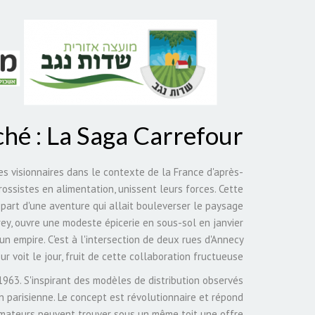
ché : La Saga Carrefour
es visionnaires dans le contexte de la France d'après-
rossistes en alimentation, unissent leurs forces. Cette
part d'une aventure qui allait bouleverser le paysage
rey, ouvre une modeste épicerie en sous-sol en janvier
n empire. C'est à l'intersection de deux rues d'Annecy
 voit le jour, fruit de cette collaboration fructueuse.
1963. S'inspirant des modèles de distribution observés
 parisienne. Le concept est révolutionnaire et répond
mmateurs peuvent trouver sous un même toit une offre