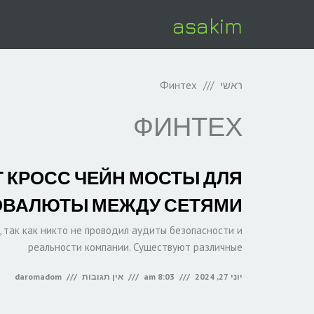
asakim
ראשי
Финтех
ФИНТЕХ
 КРОСС ЧЕЙН МОСТЫ ДЛЯ
ОВАЛЮТЫ МЕЖДУ СЕТЯМИ
 так как никто не проводил аудиты безопасности и
реальности компании. Существуют различные
יוני 27, 2024
8:03 am
אין תגובות
daromadom