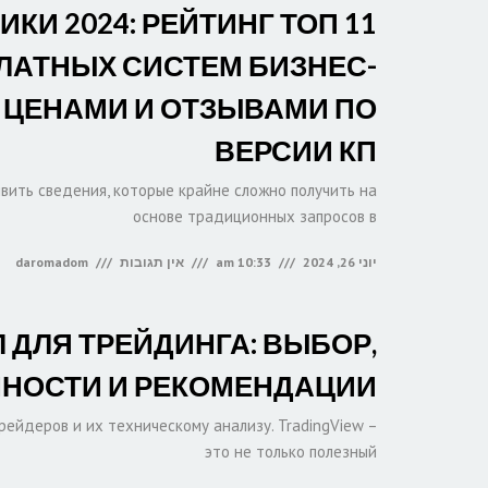
ИКИ 2024: РЕЙТИНГ ТОП
ЛАТНЫХ СИСТЕМ БИЗНЕС-
 ЦЕНАМИ И ОТЗЫВАМИ ПО
ВЕРСИИ КП
явить сведения, которые крайне сложно получить на
основе традиционных запросов в
יוני 26, 2024
10:33 am
אין תגובות
daromadom
 ДЛЯ ТРЕЙДИНГА: ВЫБОР,
НОСТИ И РЕКОМЕНДАЦИИ
ейдеров и их техническому анализу. TradingView –
это не только полезный