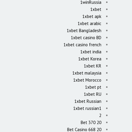
1winRussia
1xbet
1xbet apk
1xbet arabic
1xbet Bangladesh
1xbet casino BD
1xbet casino french
1xbet india
1xbet Korea
1xbet KR
1xbet malaysia
1xbet Morocco
1xbet pt
1xbet RU
1xbet Russian
1xbet russian1
2
20 Bet 370
20 Bet Casino 668