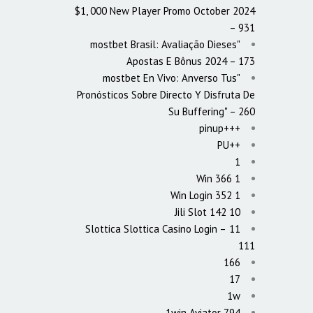
$1, 000 New Player Promo October 2024
– 931
"mostbet Brasil: Avaliação Dieses
Apostas E Bônus 2024 – 173
"mostbet En Vivo: Anverso Tus
Pronósticos Sobre Directo Y Disfruta De
Su Buffering" – 260
+++pinup
++PU
1
1 Win 366
1 Win Login 352
10 Jili Slot 142
11 Slottica Slottica Casino Login –
111
166
17
1w
1win Aviator 794