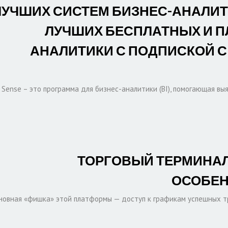
11 ЛУЧШИХ СИСТЕМ БИЗНЕС-АНАЛИТ
ЛУЧШИХ БЕСПЛАТНЫХ И П
АНАЛИТИКИ С ПОДПИСКОЙ С
k Sense – это программа для бизнес-аналитики (BI), помогающая вы
ТОРГОВЫЙ ТЕРМИНАЛ
ОСОБЕН
новная «фишка» этой платформы — доступ к графикам успешных тр