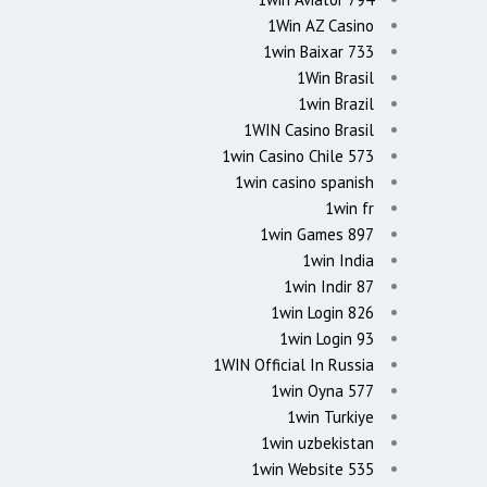
1Win AZ Casino
1win Baixar 733
1Win Brasil
1win Brazil
1WIN Casino Brasil
1win Casino Chile 573
1win casino spanish
1win fr
1win Games 897
1win India
1win Indir 87
1win Login 826
1win Login 93
1WIN Official In Russia
1win Oyna 577
1win Turkiye
1win uzbekistan
1win Website 535