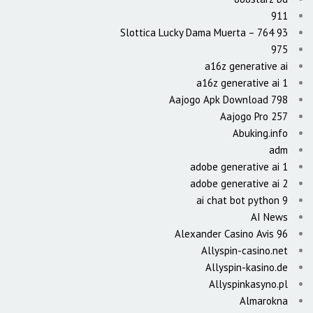
911
93 Slottica Lucky Dama Muerta – 764
975
a16z generative ai
a16z generative ai 1
Aajogo Apk Download 798
Aajogo Pro 257
Abuking.info
adm
adobe generative ai 1
adobe generative ai 2
ai chat bot python 9
AI News
Alexander Casino Avis 96
Allyspin-casino.net
Allyspin-kasino.de
Allyspinkasyno.pl
Almarokna