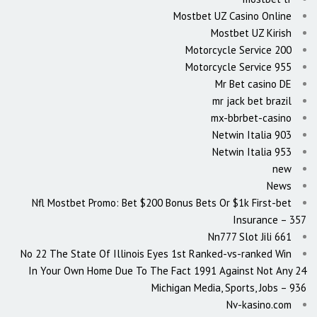
Mostbet UZ Casino Online
Mostbet UZ Kirish
Motorcycle Service 200
Motorcycle Service 955
Mr Bet casino DE
mr jack bet brazil
mx-bbrbet-casino
Netwin Italia 903
Netwin Italia 953
new
News
Nfl Mostbet Promo: Bet $200 Bonus Bets Or $1k First-bet
Insurance – 357
Nn777 Slot Jili 661
No 22 The State Of Illinois Eyes 1st Ranked-vs-ranked Win
In Your Own Home Due To The Fact 1991 Against Not Any 24
Michigan Media, Sports, Jobs – 936
Nv-kasino.com