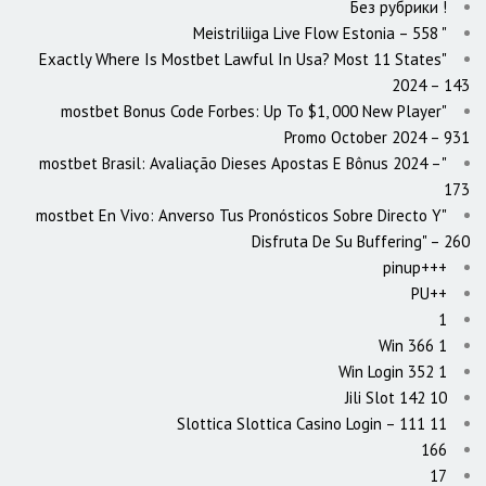
! Без рубрики
"️ Meistriliiga Live Flow Estonia – 558
"Exactly Where Is Mostbet Lawful In Usa? Most 11 States
2024 – 143
"mostbet Bonus Code Forbes: Up To $1, 000 New Player
Promo October 2024 – 931
"mostbet Brasil: Avaliação Dieses Apostas E Bônus 2024 –
173
"mostbet En Vivo: Anverso Tus Pronósticos Sobre Directo Y
Disfruta De Su Buffering" – 260
+++pinup
++PU
1
1 Win 366
1 Win Login 352
10 Jili Slot 142
11 Slottica Slottica Casino Login – 111
166
17