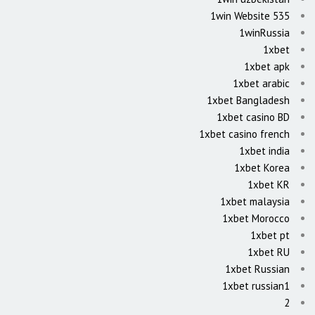
1win Website 535
1winRussia
1xbet
1xbet apk
1xbet arabic
1xbet Bangladesh
1xbet casino BD
1xbet casino french
1xbet india
1xbet Korea
1xbet KR
1xbet malaysia
1xbet Morocco
1xbet pt
1xbet RU
1xbet Russian
1xbet russian1
2