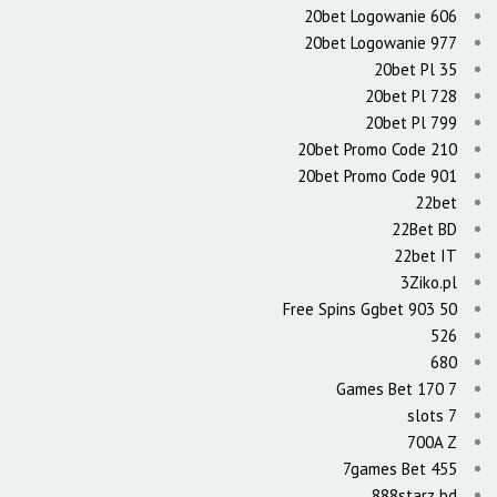
20bet Logowanie 606
20bet Logowanie 977
20bet Pl 35
20bet Pl 728
20bet Pl 799
20bet Promo Code 210
20bet Promo Code 901
22bet
22Bet BD
22bet IT
3Ziko.pl
50 Free Spins Ggbet 903
526
680
7 Games Bet 170
7 slots
700A Z
7games Bet 455
888starz bd