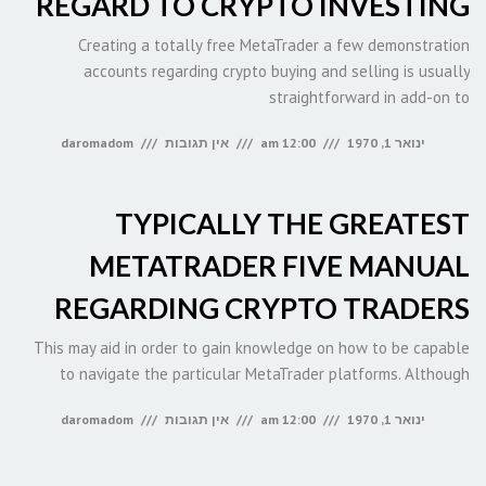
REGARD TO CRYPTO INVESTING
Creating a totally free MetaTrader a few demonstration
accounts regarding crypto buying and selling is usually
straightforward in add-on to
ינואר 1, 1970
12:00 am
אין תגובות
daromadom
TYPICALLY THE GREATEST
METATRADER FIVE MANUAL
REGARDING CRYPTO TRADERS
This may aid in order to gain knowledge on how to be capable
to navigate the particular MetaTrader platforms. Although
ינואר 1, 1970
12:00 am
אין תגובות
daromadom