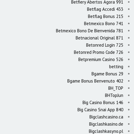
Betfiery Abertos Agora 991
Betflag Accedi 433
Betflag Bonus 215
Betmexico Bono 741
Betmexico Bono De Bienvenida 781
Betnacional Original 871
Betonred Login 725
Betonred Promo Code 726
Betpremium Casino 526
betting
Bgame Bonus 29
Bgame Bonus Benvenuto 402
BH_TOP
BHTopJun
Big Casino Bonus 146
Big Casino Snai App 840
Bigclashcasino.ca
Bigclashkasino.de
Bigclashkasyno.pl