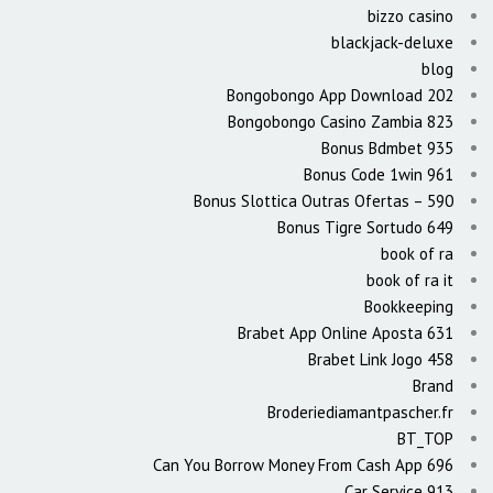
bizzo casino
blackjack-deluxe
blog
Bongobongo App Download 202
Bongobongo Casino Zambia 823
Bonus Bdmbet 935
Bonus Code 1win 961
Bonus Slottica Outras Ofertas – 590
Bonus Tigre Sortudo 649
book of ra
book of ra it
Bookkeeping
Brabet App Online Aposta 631
Brabet Link Jogo 458
Brand
Broderiediamantpascher.fr
BT_TOP
Can You Borrow Money From Cash App 696
Car Service 913