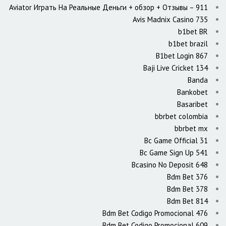
Aviator Играть На Реальные Деньги + обзор + Отзывы – 911
Avis Madnix Casino 735
b1bet BR
b1bet brazil
B1bet Login 867
Baji Live Cricket 134
Banda
Bankobet
Basaribet
bbrbet colombia
bbrbet mx
Bc Game Official 31
Bc Game Sign Up 541
Bcasino No Deposit 648
Bdm Bet 376
Bdm Bet 378
Bdm Bet 814
Bdm Bet Codigo Promocional 476
Bdm Bet Codigo Promocional 609