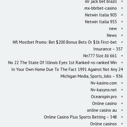
mr jack bet brazil
mx-bbrbet-casino
Netwin Italia 903
Netwin Italia 953
new
News
Nfl Mostbet Promo: Bet $200 Bonus Bets Or $1k First-bet
Insurance – 357
Nn777 Slot Jili 661
No 22 The State Of Illinois Eyes 1st Ranked-vs-ranked Win
In Your Own Home Due To The Fact 1991 Against Not Any 24
Michigan Media, Sports, Jobs – 936
Nv-kasino.com
Nv-kasyno.net
Oceanspin.pro
Online casino
online casino au
Online Casino Plus Sports Betting – 348
Online casinos