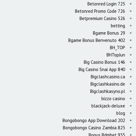
Betonred Login 725
Betonred Promo Code 726
Betpremium Casino 526
betting
Bgame Bonus 29
Bgame Bonus Benvenuto 402
BH_TOP
BHTopJun
Big Casino Bonus 146
Big Casino Snai App 840
Bigclashcasino.ca
Bigclashkasino.de
Bigclashkasyno.pl
bizzo casino
blackjack-deluxe
blog
Bongobongo App Download 202
Bongobongo Casino Zambia 823
Bonus Bdmbet 935