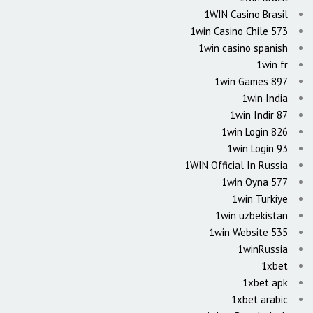
1WIN Casino Brasil
1win Casino Chile 573
1win casino spanish
1win fr
1win Games 897
1win India
1win Indir 87
1win Login 826
1win Login 93
1WIN Official In Russia
1win Oyna 577
1win Turkiye
1win uzbekistan
1win Website 535
1winRussia
1xbet
1xbet apk
1xbet arabic