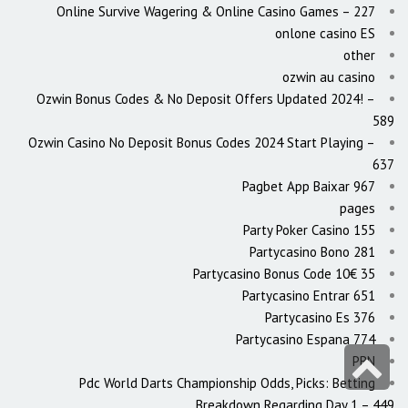
Online Survive Wagering & Online Casino Games – 227
onlone casino ES
other
ozwin au casino
Ozwin Bonus Codes & No Deposit Offers Updated 2024! –
589
Ozwin Casino No Deposit Bonus Codes 2024 Start Playing –
637
Pagbet App Baixar 967
pages
Party Poker Casino 155
Partycasino Bono 281
Partycasino Bonus Code 10€ 35
Partycasino Entrar 651
Partycasino Es 376
Partycasino Espana 774
גלילה
PBN
Pdc World Darts Championship Odds, Picks: Betting
לראש
Breakdown Regarding Day 1 – 449