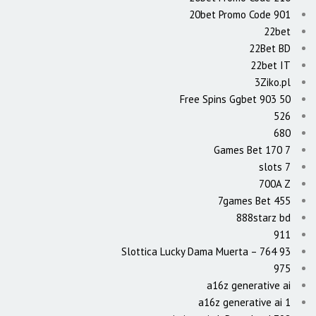
20bet Promo Code 901
22bet
22Bet BD
22bet IT
3Ziko.pl
50 Free Spins Ggbet 903
526
680
7 Games Bet 170
7 slots
700A Z
7games Bet 455
888starz bd
911
93 Slottica Lucky Dama Muerta – 764
975
a16z generative ai
a16z generative ai 1