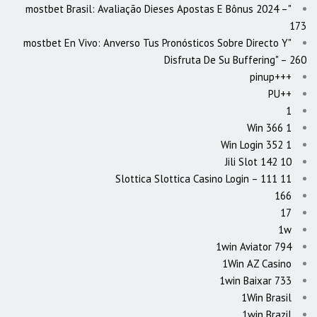
"mostbet Brasil: Avaliação Dieses Apostas E Bônus 2024 –
173
"mostbet En Vivo: Anverso Tus Pronósticos Sobre Directo Y
Disfruta De Su Buffering" – 260
+++pinup
++PU
1
1 Win 366
1 Win Login 352
10 Jili Slot 142
11 Slottica Slottica Casino Login – 111
166
17
1w
1win Aviator 794
1Win AZ Casino
1win Baixar 733
1Win Brasil
1win Brazil