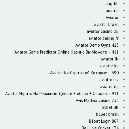
aug_bh
austria
Aviator
aviator brazil
aviator casino DE
aviator casino fr
Aviator Demo Oyna 423
Aviator Game Predictor Online Казино Вы Можете – 411
aviator IN
aviator ke
Aviator Kz Стратегий Которые – 390
aviator mz
aviator ng
Aviator Играть На Реальные Деньги + обзор + Отзывы – 911
Avis Madnix Casino 735
b1bet BR
b1bet brazil
B1bet Login 867
Baji Live Cricket 134