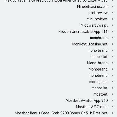
Mexico Vs Jamaica Prediction Copa America 23 06 2024" – 518
Minebitcasino.com
mini-review
Mini-reviews
Miodwarzywa.pl
Mission Uncrossable App 211
mombrand
Monkeytiltcasino.net
mono brand
mono slot
Mono-brand
Monobrand
monobrend
monogame
monoslot
mostbet
Mostbet Aviator App 930
Mostbet AZ Casino
Mostbet Bonus Code: Grab $200 Bonus Or $1k First-bet