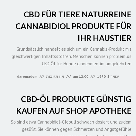
CBD FÜR TIERE NATURREINE
CANNABIDIOL PRODUKTE FÜR
IHR HAUSTIER
Grundsätzlich handelt es sich um ein Cannabis-Produkt mit
gleichwertigen Inhaltsstoffen. Menschen können problemlos
CBD Öl für Hunde einnehmen, im umgekehrten
ינואר 1, 1970
12:00 am
אין תגובות
daromadom
CBD-ÖL PRODUKTE GÜNSTIG
KAUFEN AUF SHOP APOTHEKE
So sind etwa Cannabidiol-Globuli schwach dosiert und zudem
gesüßt. Sie können gegen Schmerzen und Angstgefühle