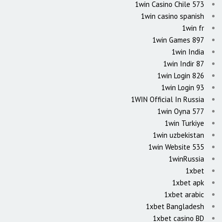
1win Casino Chile 573
1win casino spanish
1win fr
1win Games 897
1win India
1win Indir 87
1win Login 826
1win Login 93
1WIN Official In Russia
1win Oyna 577
1win Turkiye
1win uzbekistan
1win Website 535
1winRussia
1xbet
1xbet apk
1xbet arabic
1xbet Bangladesh
1xbet casino BD