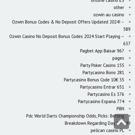
onlone casino ES
other
ozwin au casino
Ozwin Bonus Codes & No Deposit Offers Updated 2024! –
589
Ozwin Casino No Deposit Bonus Codes 2024 Start Playing –
637
Pagbet App Baixar 967
pages
Party Poker Casino 155
Partycasino Bono 281
Partycasino Bonus Code 10€ 35
Partycasino Entrar 651
Partycasino Es 376
Partycasino Espana 774
PBN
Pdc World Darts Championship Odds, Picks: Betting
גלילה
Breakdown Regarding Day 1 – 449
לראש
pelican casino PL