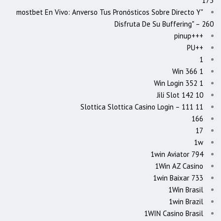
173
"mostbet En Vivo: Anverso Tus Pronósticos Sobre Directo Y
Disfruta De Su Buffering" – 260
+++pinup
++PU
1
1 Win 366
1 Win Login 352
10 Jili Slot 142
11 Slottica Slottica Casino Login – 111
166
17
1w
1win Aviator 794
1Win AZ Casino
1win Baixar 733
1Win Brasil
1win Brazil
1WIN Casino Brasil