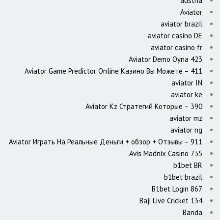
austria
Aviator
aviator brazil
aviator casino DE
aviator casino fr
Aviator Demo Oyna 423
Aviator Game Predictor Online Казино Вы Можете – 411
aviator IN
aviator ke
Aviator Kz Стратегий Которые – 390
aviator mz
aviator ng
Aviator Играть На Реальные Деньги + обзор + Отзывы – 911
Avis Madnix Casino 735
b1bet BR
b1bet brazil
B1bet Login 867
Baji Live Cricket 134
Banda