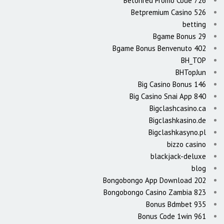
Betonred Promo Code 726
Betpremium Casino 526
betting
Bgame Bonus 29
Bgame Bonus Benvenuto 402
BH_TOP
BHTopJun
Big Casino Bonus 146
Big Casino Snai App 840
Bigclashcasino.ca
Bigclashkasino.de
Bigclashkasyno.pl
bizzo casino
blackjack-deluxe
blog
Bongobongo App Download 202
Bongobongo Casino Zambia 823
Bonus Bdmbet 935
Bonus Code 1win 961