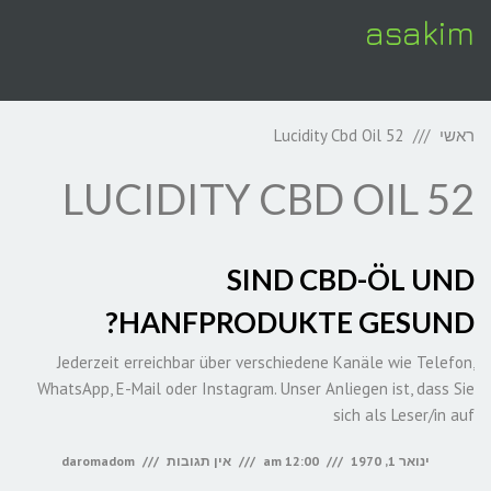
asakim
תפריט
ראשי
Lucidity Cbd Oil 52
LUCIDITY CBD OIL 52
SIND CBD-ÖL UND
HANFPRODUKTE GESUND?
Jederzeit erreichbar über verschiedene Kanäle wie Telefon,
WhatsApp, E-Mail oder Instagram. Unser Anliegen ist, dass Sie
sich als Leser/in auf
ינואר 1, 1970
12:00 am
אין תגובות
daromadom