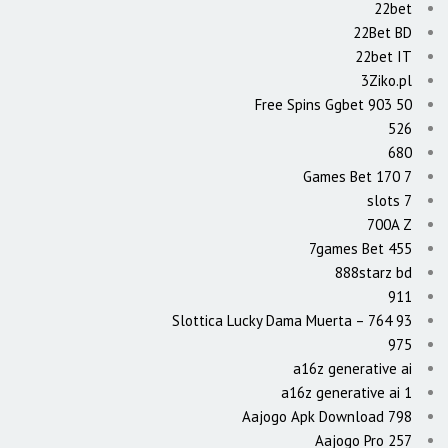
22bet
22Bet BD
22bet IT
3Ziko.pl
50 Free Spins Ggbet 903
526
680
7 Games Bet 170
7 slots
700A Z
7games Bet 455
888starz bd
911
93 Slottica Lucky Dama Muerta – 764
975
a16z generative ai
a16z generative ai 1
Aajogo Apk Download 798
Aajogo Pro 257